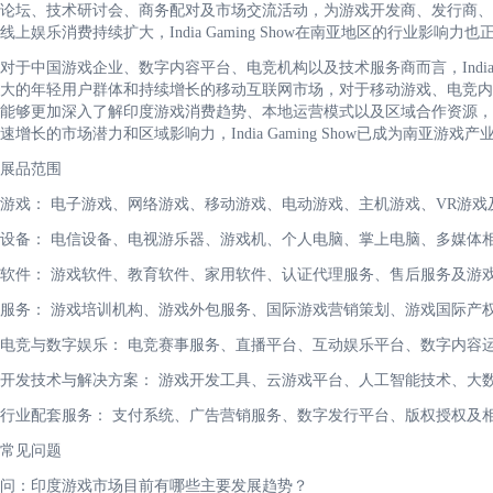
论坛、技术研讨会、商务配对及市场交流活动，为游戏开发商、发行商、
线上娱乐消费持续扩大，India Gaming Show在南亚地区的行业影响力
对于中国游戏企业、数字内容平台、电竞机构以及技术服务商而言，India 
大的年轻用户群体和持续增长的移动互联网市场，对于移动游戏、电竞内容以及互
能够更加深入了解印度游戏消费趋势、本地运营模式以及区域合作资源，
速增长的市场潜力和区域影响力，India Gaming Show已成为南亚游
展品范围
游戏： 电子游戏、网络游戏、移动游戏、电动游戏、主机游戏、VR游戏
设备： 电信设备、电视游乐器、游戏机、个人电脑、掌上电脑、多媒体
软件： 游戏软件、教育软件、家用软件、认证代理服务、售后服务及游
服务： 游戏培训机构、游戏外包服务、国际游戏营销策划、游戏国际产
电竞与数字娱乐： 电竞赛事服务、直播平台、互动娱乐平台、数字内容
开发技术与解决方案： 游戏开发工具、云游戏平台、人工智能技术、大
行业配套服务： 支付系统、广告营销服务、数字发行平台、版权授权及
常见问题
问：印度游戏市场目前有哪些主要发展趋势？