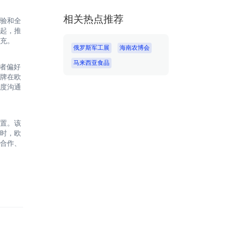
相关热点推荐
验和全
兴起，推
充。
俄罗斯军工展
海南农博会
马来西亚食品
费者偏好
牌在欧
度沟通
置。该
时，欧
合作、