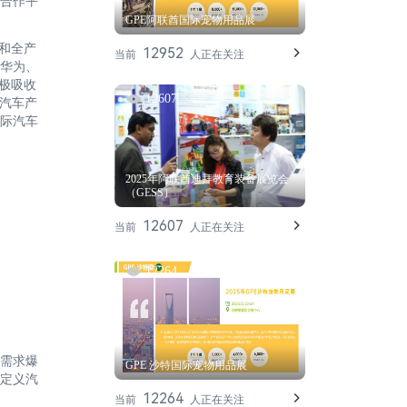
合作平
GPE阿联酋国际宠物用品展
和全产
12952
当前
人正在关注
华为、
极吸收
12607
球汽车产
际汽车
2025年阿联酋迪拜教育装备展览会
（GESS）
12607
当前
人正在关注
12264
需求爆
GPE 沙特国际宠物用品展
件定义汽
12264
当前
人正在关注