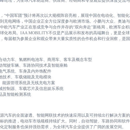
峰论坛，为全球汽车制造商、供应商、经销商和专业观众提供深度交流与
，“中国军团”预计将再次以大规模阵容亮相，展现中国在电动化、智能化
到充电网络，中国企业正全方位深度参与欧洲市场。小鹏与大众、奥迪与
中欧汽车产业正在形成竞争与合作并存的“双向奔赴”新格局，欧洲车企积
布局。IAA MOBILITY不仅是产品展示和发布的高端舞台，更是全
，每届都为参展企业和观众带来大量实质性的合作机会和行业洞察，是国
、混合动力车、氢燃料电池车、商用车、客车及概念车型
自动驾驶车辆、车路协同技术及智能座舱
、电气系统、车身及内外饰配件
电池技术、车载储能及充电模块
术、能源管理系统及无线充电方案
、域控制器、车载芯片及信息娱乐系统
产品及智能检测系统
源汽车的全面渗透、智能网联技术的快速应用以及可持续出行解决方案的
车目标的推进，电动车市场规模持续扩大。同时，自动驾驶、车路协同和软
化定制服务也保持强劲需求，为全球汽车企业提供了广阔的发展空间。