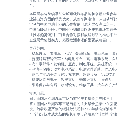
沿技术，还通过丰富的内容活动、试驾体验区和行业高
台。
本届展会将继续吸引全球顶级汽车品牌和创新企业参与
业链出海方面的领先优势。从整车到电池、从自动驾驶
宝马与中国电池企业的合作案例已成为展会亮点之一。
中国新能源经验，中国企业则借助欧洲成熟市场加速全球化
业技术趋势研判、商业合作对接和战略对话的核心平台
企业展示创新实力、拓展欧洲市场的重要战略窗口。
展品范围:
- 整车展示：乘用车、SUV、豪华轿车、电动汽车
- 新能源与智能汽车：纯电动平台、高压电驱系统、
- 汽车零部件：发动机、底盘、制动系统、悬挂系统
- 电池与储能：动力电池系统、电池管理系统、固态
- 充电与能源基础设施：充电桩、超充设备、V2G技
- 智能网联与电子：激光雷达、毫米波雷达、摄像头
- 维修保养与售后：诊断设备、维修工具、汽车养护
常见问题:
问：德国及欧洲汽车市场当前的主要增长点在哪里？
答：德国及欧洲汽车市场当前的主要增长点集中在新能
发。随着欧盟严格的碳排放法规和2035年禁售燃油
车等前沿技术成为新的增长引擎，高端豪华车型和个性