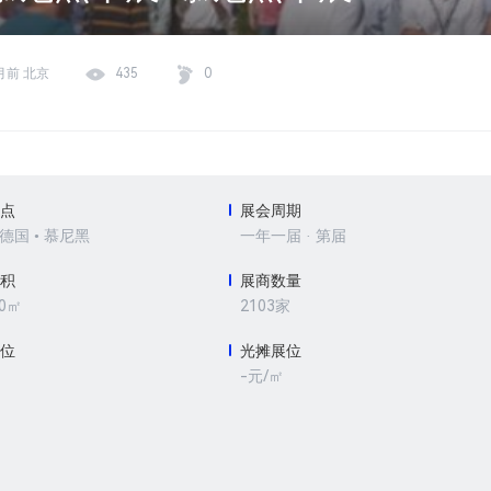
月前 北京
435
0
地点
展会周期
 德国 • 慕尼黑
一年一届 · 第届
面积
展商数量
00㎡
2103家
展位
光摊展位
-元/㎡