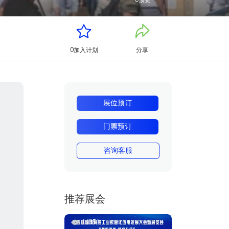
0
顶赞
0
加入计划
分享
展位预订
门票预订
咨询客服
推荐展会
14351