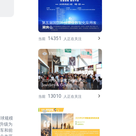
第五届国防科技工业数智化应用发
展大会
14351
当前
人正在关注
13010
2025年香港珠宝首饰展览会
Jewellery & Gem
13010
当前
人正在关注
12952
全球规模
展升级为
车和前