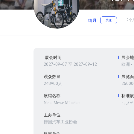
2个
绮月
关注
展会时间
展会
2027-09-07 至 2027-09-12
欧洲 •
观众数量
展览
248900人
2500
展馆名称
标准
-元/㎡
Neue Messe München
主办单位
德国汽车工业协会