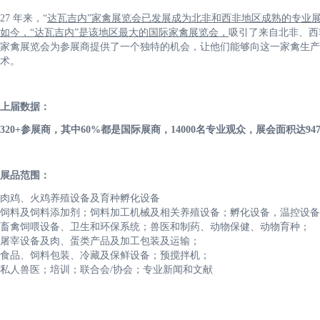
27 年来，“
达瓦吉内”家禽展览会已发展成为北非和西非地区成熟的专业
如今，“达瓦吉内”是该地区最大的国际家禽展览会，
吸引了来自北非、西
家禽展览会为参展商提供了一个独特的机会，让他们能够向这一家禽生产
术。
上届数据：
320+参展商，其中60%都是国际展商，14000名专业观众，展会面积达94
展品范围：
肉鸡、火鸡养殖设备及育种孵化设备
饲料及饲料添加剂；饲料加工机械及相关养殖设备；孵化设备，温控设备
畜禽饲喂设备、卫生和环保系统；兽医和制药、动物保健、动物育种；
屠宰设备及肉、蛋类产品及加工包装及运输；
食品、饲料包装、冷藏及保鲜设备；预搅拌机；
私人兽医；培训；联合会/协会；专业新闻和文献