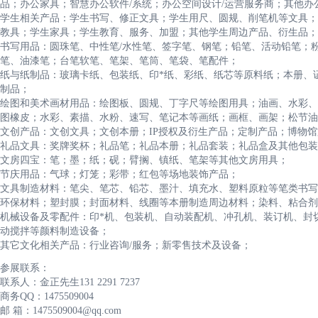
品；办公家具；智慧办公软件/系统；办公空间设计/运营服务商；其他办
学生相关产品：学生书写、修正文具；学生用尺、圆规、削笔机等文具；
教具；学生家具；学生教育、服务、加盟；其他学生周边产品、衍生品；
书写用品：圆珠笔、中性笔/水性笔、签字笔、钢笔；铅笔、活动铅笔；粉
笔、油漆笔；台笔软笔、笔架、笔筒、笔袋、笔配件；
纸与纸制品：玻璃卡纸、包装纸、印*纸、彩纸、纸芯等原料纸；本册、
制品；
绘图和美术画材用品：绘图板、圆规、丁字尺等绘图用具；油画、水彩、
图橡皮；水彩、素描、水粉、速写、笔记本等画纸；画框、画架；松节油
文创产品：文创文具；文创本册；IP授权及衍生产品；定制产品；博物
礼品文具：奖牌奖杯；礼品笔；礼品本册；礼品套装；礼品盒及其他包装
文房四宝：笔；墨；纸；砚；臂搁、镇纸、笔架等其他文房用具；
节庆用品：气球；灯笼；彩带；红包等场地装饰产品；
文具制造材料：笔尖、笔芯、铅芯、墨汁、填充水、塑料原粒等笔类书写
环保材料；塑封膜；封面材料、线圈等本册制造周边材料；染料、粘合剂
机械设备及零配件：印*机、包装机、自动装配机、冲孔机、装订机、封
动搅拌等颜料制造设备；
其它文化相关产品：行业咨询/服务；新零售技术及设备；
参展联系：
联系人：金正先生131 2291 7237
商务QQ：1475509004
邮 箱：1475509004@qq.com