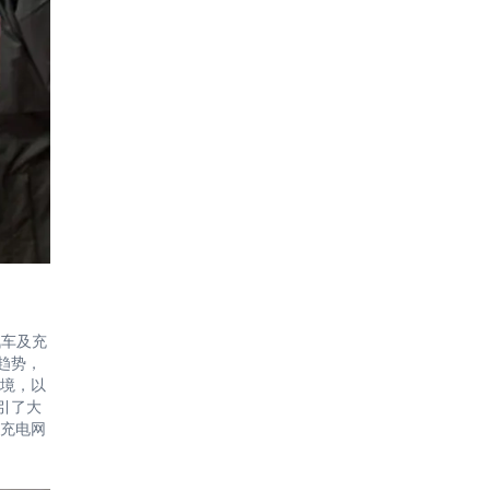
汽车及充
趋势，
境，以
引了大
充电网