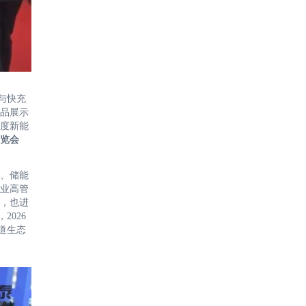
与快充
品展示
度新能
展览会
、储能
业高管
，也进
026
道生态