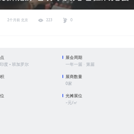
2个月前 北京
223
0
地点
展会周期
 印度 • 班加罗尔
一年一届 · 第届
面积
展商数量
0家
展位
光摊展位
-元/㎡