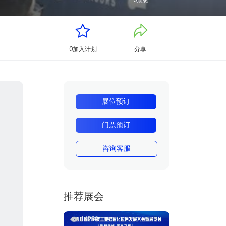
0
顶赞
0
加入计划
分享
展位预订
门票预订
咨询客服
推荐展会
14230