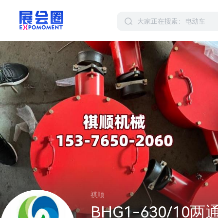
祺顺
BHG1-630/1