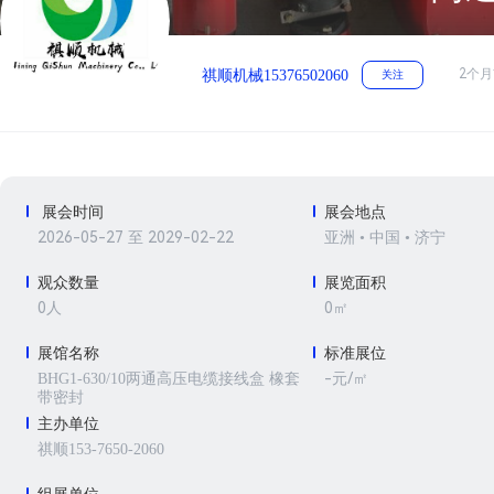
2个月
祺顺机械15376502060
关注
展会时间
展会地点
2026-05-27 至 2029-02-22
亚洲 • 中国 • 济宁
观众数量
展览面积
0人
0㎡
展馆名称
标准展位
-元/㎡
BHG1-630/10两通高压电缆接线盒 橡套
带密封
主办单位
祺顺153-7650-2060