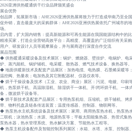
2026亚洲供热暖通烘干行业品牌颁奖盛会
展会优势
创品牌，拓展新市场：AHE2026亚洲供热展将致力于打造成华南乃至全
促外销，直击最庞大的采购群体：AHE2026亚洲供热展依托广州城市
场。
启内需，扩大国内销售：提高新能源和可再生能源在我国能源结构中的比
精准买家，打造企业营销高效平台：高精度、高覆盖的广泛组织有关采购
用户、研发设计人员等观摩展会，并与展商进行深度合作交流
展品范围
◆ 供热暖通采暖设备及技术展区：锅炉、燃烧器、壁挂炉、电锅炉、电
炉、蒸汽能机、锅炉辅机、电采暖、散热器、燃气技术设备、换热器等。
◆ 地面供暖新技术及配套产品展区：加热电缆、电热膜、石墨烯采暖等
温控阀、热量表；电加热及其它附配器材、仪器仪表等。
◆ 烘干干燥设备及技术（工业、农业、商业）展区：污泥、电镀、印刷
机，热泵烘干机、高温除湿机、除湿烘干一体机、开/闭环烘干机、一体
备，微波烘干设备等。
◆ 烘干新技术及配套产品展区：专用热泵机组、压缩机、烘干辅机、烤
带、物料托盘及链条传送装置；温度传感器、控制器、物联网等。
◆ 热泵热水主机系统设备及技术展区：家用、商用热泵热水机，热泵热
二联机；泳池热泵；水源、地源热泵等；平板太阳能集热器、热管式集热
泵热水器，热水管理系统、热水解决方案、节能热水工程等。
◆ 热泵主机设备配件及智能控制系列展区：水箱、水塔、水泵、控制器