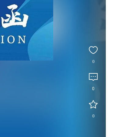
0
0
0