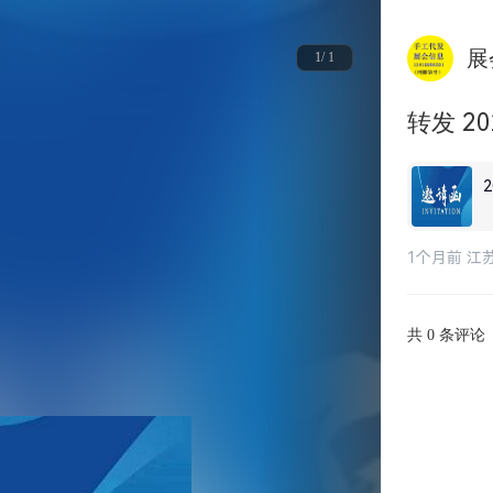
展
1/ 1
转发 
1个月前 江
共
条评论
0