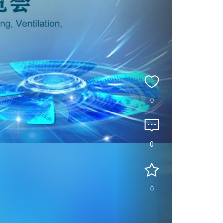
0
0
0