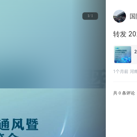
国
1/ 1
转发 
1个月前 河
共
条评论
0