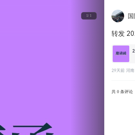
国
1/ 1
转发 2
29天前 河南
共
条评论
0