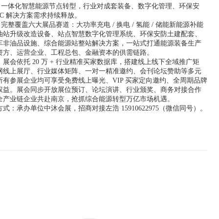
” 一体化智慧能源节点转型，行业对成套装备、数字化管理、环保安
PC 解决方案需求持续释放。
026 完整覆盖六大展品赛道：大功率充电 / 换电 / 氢能 / 储能新能源补能
油站升级改造设备、站点智慧数字化管理系统、环保安防土建配套、
车非油品设施、综合能源站整站解决方案，一站式打通能源装备生产
资方、运营企业、工程总包、金融资本的供需链路。
展会依托 20 万 + 行业精准买家数据库，搭建线上线下全域推广矩
网线上展厅、行业媒体矩阵、一对一精准邀约、会刊论坛赞助等多元
所有参展企业均可享受免费线上曝光、VIP 买家定向邀约、全周期品牌
权益。展会同步开放展位预订、论坛演讲、行业颁奖、商务对接合作
全产业链企业共赴南京，抢抓综合能源转型万亿市场机遇。
式：承办单位中沐会展，招商对接左浩 15910622975（微信同号）。