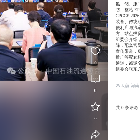
氢、储、服
防、整站 E
CPCCE 2
装备、传统
便利店与汽
方、站点投
组委会介绍，
阵，配套官
宣传渠道，
推广等配套
0
通道，诚邀
组委会联系方
29天前 河南
0
共
条评论
0
0