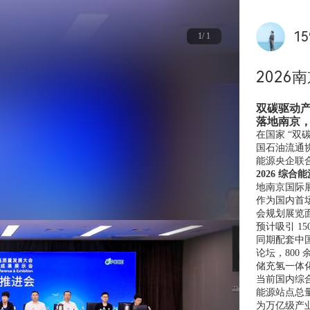
15
1/ 1
202
双碳驱动产业
落地南京
在国家 “
国石油流通
能源央企联
2026 综
地南京国际
作为国内首
会规划展览面
预计吸引 1
同期配套中国
论坛，80
储充氢一体
当前国内综合
能源站点总量
为万亿级产业