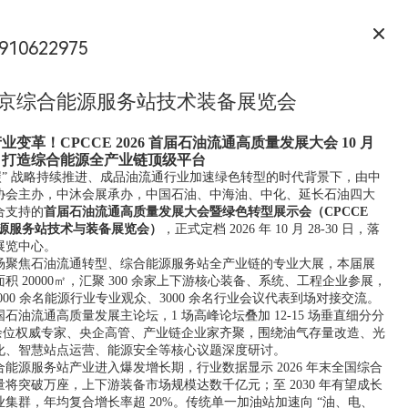
910622975
6南京综合能源服务站技术装备展览会
变革！CPCCE 2026 首届石油流通高质量发展大会 10 月
，打造综合能源全产业链顶级平台
双碳” 战略持续推进、成品油流通行业加速绿色转型的时代背景下，由中
协会主办，中沐会展承办，中国石油、中海油、中化、延长石油四大
合支持的
首届石油流通高质量发展大会暨绿色转型展示会（CPCCE
合能源服务站技术与装备展览会）
，正式定档 2026 年 10 月 28-30 日，落
展览中心。
场聚焦石油流通转型、综合能源服务站全产业链的专业大展，本届展
积 20000㎡，汇聚 300 余家上下游核心装备、系统、工程企业参展，
5000 余名能源行业专业观众、3000 余名行业会议代表到场对接交流。
石油流通高质量发展主论坛，1 场高峰论坛叠加 12-15 场垂直细分分
0 余位权威专家、央企高管、产业链企业家齐聚，围绕油气存量改造、光
化、智慧站点运营、能源安全等核心议题深度研讨。
能源服务站产业进入爆发增长期，行业数据显示 2026 年末全国综合
将突破万座，上下游装备市场规模达数千亿元；至 2030 年有望成长
集群，年均复合增长率超 20%。传统单一加油站加速向 “油、电、