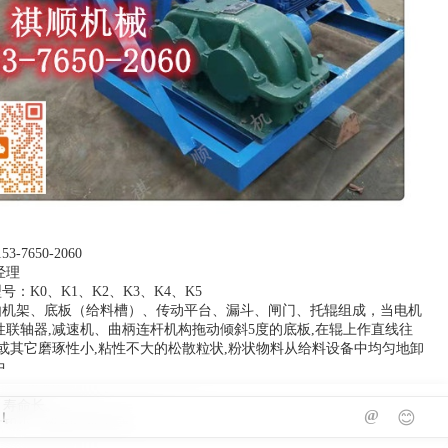
-7650-2060
经理
号：K0、K1、K2、K3、K4、K5
由机架、底板（给料槽）、传动平台、漏斗、闸门、托辊组成，当电机
性联轴器,减速机、曲柄连杆机构拖动倾斜5度的底板,在辊上作直线往
煤或其它磨琢性小,粘性不大的松散粒状,粉状物料从给料设备中均匀地卸
中
、寿命长。
@
😊
体积小，维护保养方便。
单，运行可靠，调节安装方便。