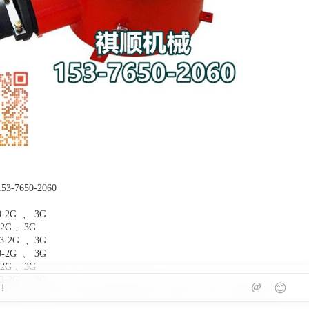
-7650-2060
10-2G 、 3G
6-2G 、3G
/3.3-2G 、3G
10-2G 、 3G
-2G 、3G
3.3-2G 、3G
@
😊
械矿山设备厂家，生产矿用防爆接线盒，两通，三通，四通规格全，
，铠装电缆用，非标定做，工期快，质量保证，价格低