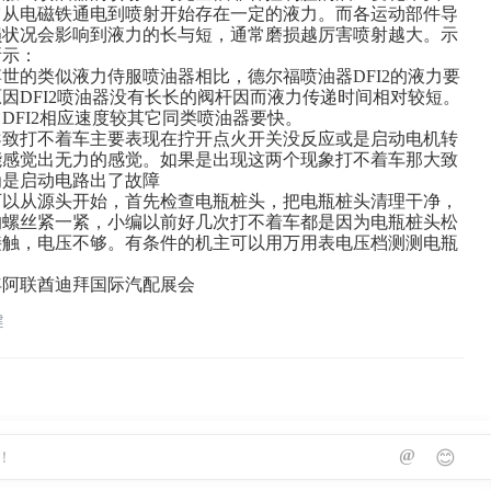
它从电磁铁通电到喷射开始存在一定的液力。而各运动部件导
损状况会影响到液力的长与短，通常磨损越厉害喷射越大。示
所示：
世的类似液力侍服喷油器相比，德尔福喷油器DFI2的液力要
因DFI2喷油器没有长长的阀杆因而液力传递时间相对较短。
DFI2相应速度较其它同类喷油器要快。
导致打不着车主要表现在拧开点火开关没反应或是启动电机转
能感觉出无力的感觉。如果是出现这两个现象打不着车那大致
为是启动电路出了故障
可以从源头开始，首先检查电瓶桩头，把电瓶桩头清理干净，
的螺丝紧一紧，小编以前好几次打不着车都是因为电瓶桩头松
接触，电压不够。有条件的机主可以用万用表电压档测测电瓶
6年阿联酋迪拜国际汽配展会
建
@
😊