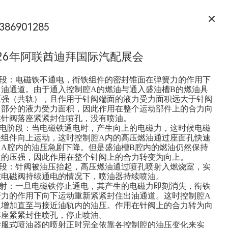
386901285
026年阿联酋迪拜国际汽配展会
阶段：电磁铁不通电，衔铁组件的密封锥面在弹簧力的作用下
出油通道。由于通入控制腔A的燃油与通入盛油槽B的燃油具
压强（共轨），且作用于针阀端面的液力受力面积远大于针阀
向部分的液力受力面积，因此作用在整个运动部件上的合力向
候针阀落座紧紧封住喷孔，没有喷油。
通电阶段：当电磁铁通电时，产生向上的电磁力，这时候电磁
铁组件向上运动，这时控制腔A内的高压燃油通过座面孔快速
，A腔内的油压急剧下降。但是盛油槽B腔内的燃油仍然保持
近的压强，因此作用在整个针阀上的合力转变为向上。
阶段：针阀被油压抬起，高压燃油通过喷孔喷射入燃烧室，实
在电磁阀持续通电的情况下，喷油器持续喷油。
喷射：一旦电磁铁停止通电，其产生的电磁力即刻消失，衔铁
簧力的作用下向下运动重新紧紧封住出油通道。这时控制腔A
速增加直至与接近油轨内的油压。作用在针阀上的合力转为向
落座紧紧封住喷孔，停止喷油。
侍服式喷油器的喷射正时完全依靠各控制腔的油压变化来实