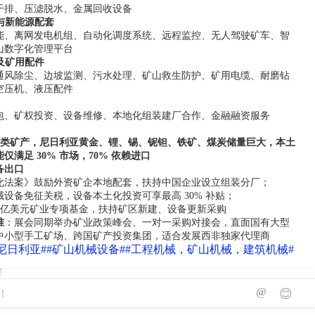
干排、压滤脱水、金属回收设备
山与新能源配套
能、离网发电机组、自动化调度系统、远程监控、无人驾驶矿车、智
山数字化管理平台
保及矿用配件
通风除尘、边坡监测、污水处理、矿山救生防护、矿用电缆、耐磨钻
空压机、液压配件
包、矿权投资、设备维修、本地化组装建厂合作、金融融资服务
44 类矿产，尼日利亚黄金、锂、锡、铌钽、铁矿、煤炭储量巨大，本土
仅满足 30% 市场，70% 依赖进口
备出口
化法案》鼓励外资矿企本地配套，扶持中国企业设立组装分厂；
设备免征关税，设备本土化投资可享最高 30% 补贴；
0 亿美元矿业专项基金，扶持矿区新建、设备更新采购
准
：展会同期举办矿业政策峰会、一对一采购对接会，直面国有大型
中小型手工矿场、跨国矿产投资集团，适合发展西非独家代理商
尼日利亚#
#矿山机械设备#
#工程机械，矿山机械，建筑机械#
津
@
😊