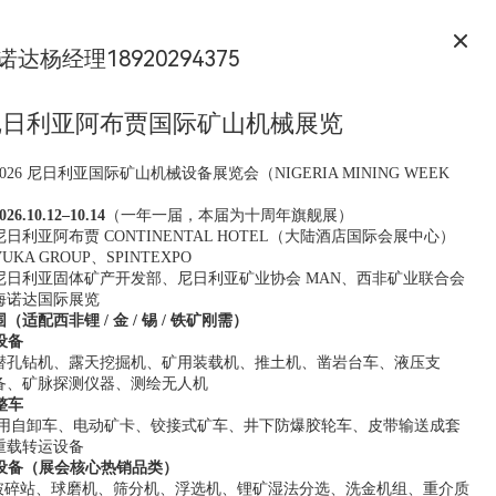
诺达杨经理18920294375
 尼日利亚阿布贾国际矿山机械展览
026 尼日利亚国际矿山机械设备展览会（NIGERIA MINING WEEK
026.10.12–10.14
（一年一届，本届为十周年旗舰展）
尼日利亚阿布贾 CONTINENTAL HOTEL（大陆酒店国际会展中心）
UKA GROUP、SPINTEXPO
尼日利亚固体矿产开发部、尼日利亚矿业协会 MAN、西非矿业联合会
海诺达国际展览
适配西非锂 / 金 / 锡 / 铁矿刚需）
设备
潜孔钻机、露天挖掘机、矿用装载机、推土机、凿岩台车、液压支
备、矿脉探测仪器、测绘无人机
整车
 吨矿用自卸车、电动矿卡、铰接式矿车、井下防爆胶轮车、皮带输送成套
重载转运设备
套设备（展会核心热销品类）
固定破碎站、球磨机、筛分机、浮选机、锂矿湿法分选、洗金机组、重介质