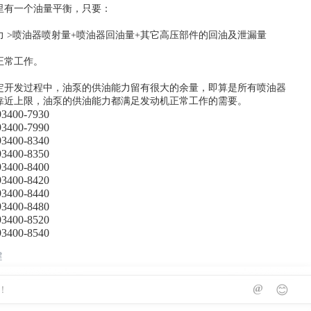
里有一个油量平衡，只要：
力 >喷油器喷射量+喷油器回油量+其它高压部件的回油及泄漏量
正常工作。
定开发过程中，油泵的供油能力留有很大的余量，即算是所有喷油器
靠近上限，油泵的供油能力都满足发动机正常工作的需要。
400-7930
400-7990
400-8340
400-8350
400-8400
400-8420
400-8440
400-8480
400-8520
400-8540
建
@
😊