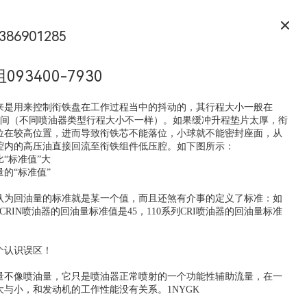
386901285
93400-7930
来是用来控制衔铁盘在工作过程当中的抖动的，其行程大小一般在
微米之间（不同喷油器类型行程大小不一样）。如果缓冲升程垫片太厚，衔
位在较高位置，进而导致衔铁芯不能落位，小球就不能密封座面，从
腔内的高压油直接回流至衔铁组件低压腔。如下图所示：
“标准值”大
的“标准值”
认为回油量的标准就是某一个值，而且还煞有介事的定义了标准：如
列CRIN喷油器的回油量标准值是45，110系列CRI喷油器的回油量标准
个认识误区！
量不像喷油量，它只是喷油器正常喷射的一个功能性辅助流量，在一
大与小，和发动机的工作性能没有关系。1NYGK