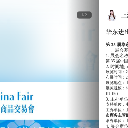
上
1/ 2
华东进
第 35 届
一、展会基本
1. 展会名
第 35 届中
2. 时间地
展览时间：
2
布展时间：2027
展览地点：上
展览规模：
E1-E6）
3. 主办单
支持单位：
主办单位：
市商务主管
承办单位：
4. 展会定