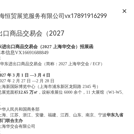
海恒贸展览服务有限公司vx17891916299
出口商品交易会（2027
华东进出口商品交易会（2027 上海华交会）招展函
信息VX16691688849
称
国华东进出口商品交易会（简称：2027 上海华交会 / ECF）
点
027 年 3 月 1 日 —3 月 4 日
 年 2 月 27 日 —2 月 28 日
海新国际博览中心（上海市浦东新区龙阳路 2345 号）
总展览面积
12.65 万㎡
，设标准展位 6000 余个，11 大展馆（W1-W5、
位
中华人民共和国商务部
上海、江苏、浙江、安徽、福建、江西、山东、南京、宁波
华东九省
部门联合主办
上海华交会有限公司
位