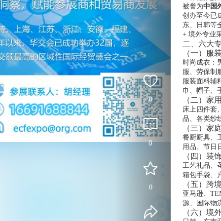
被誉为
中国
创办至今已
东、日韩等全
+ 境外专业
二、六大
（一）服装
时尚成衣：
服、劳保制
服装面料辅料
巾、帽子、
0
（二）家用
床上四件套
品、各类纱
（三）家庭用
餐厨厨具、
0
用品、节日
（四）装饰
工艺礼品、
箱包手袋、
（五）跨境
0
亚马逊、TE
源、国际物
（六）境外