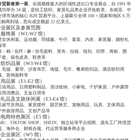
外贸新春第一展
、全国规模最大的区域性进出口专业展会，自 1991 年
成功举办 34 届，是轻工纺织、家居礼品类企业开拓欧美、东南亚、中
球市场的核心 B2B 贸易平台。上届吸引全球 160 + 国家和地区 6 万
采购商到场，意向成交额超 22 亿美元。
专业展区及参展范围
服饰展（W1-W2 馆）
男女休闲装、运动服、羽绒服、牛仔、童装、内衣、家居服、婚纱礼
服等
：棉 / 化纤 / 麻 / 丝毛面料、里布、拉链、纽扣、织带、商标、围
手套、箱包皮具、鞋类等
纺织品展（W3-W4 馆）
、毛毯、窗帘、沙发布艺、地毯、毛巾、餐厨纺织品、酒店纺织用
线、装饰面料等
品展（E1-E2 馆）
卫浴用品、日用塑料制品、清洁收纳、小家电、个护家居、户外露营
日用消费品、五金日用等
礼品及文旅休闲展（E3-E4 馆）
圣诞节庆用品、家居摆件、园艺铁艺、宠物用品、玩具、文体用品、
户外旅游用品、文创产品等
电商特色展区（E5 馆）
MU、TIKTOK SHOP、SHEIN、独立站等平台招商、源头工厂跨境货
流、海外仓、财税合规、代运营等服务商企业
企业展区（W5 馆）