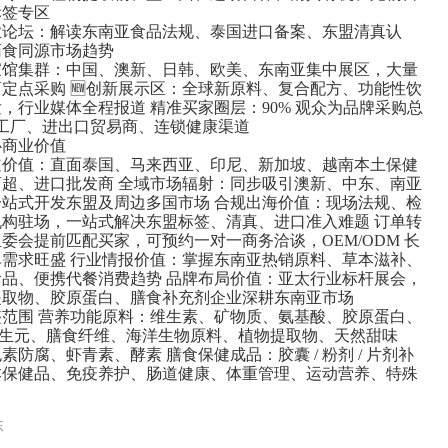
标签专区
业论坛：解读东南亚食品法规、泰国进口备案、东盟清真认
药食同源市场趋势
家馆集群：中国、澳新、日韩、欧美、东南亚集中展区，大量
定点采购 🆕创新展示区：全球新原料、复合配方、功能性饮
，行业媒体全程报道 精准买家圈层：90% 观众为品牌采购总
 工厂、进出口贸易商、连锁健康渠道
心商业价值
道价值：直面泰国、马来西亚、印尼、新加坡、越南本土保健
商超、进口批发商 全域市场辐射：同步吸引澳新、中东、南亚
一站式开发东盟及周边多国市场 合规出海价值：现场法规、检
机构驻场，一站式解决东盟标签、清真、进口准入难题 订单转
委会提前匹配买家，可预约一对一商务洽谈，OEM/ODM 长
单需求旺盛 行业情报价值：掌握东南亚热销原料、草本滋补、
食品、便携代餐消费趋势 品牌布局价值：亚太行业标杆展会，
提取物、胶原蛋白、膳食补充剂企业深耕东南亚市场
整范围 营养功能原料：维生素、矿物质、氨基酸、胶原蛋白、
 益生元、膳食纤维、海洋生物原料、植物提取物、天然甜味
素防腐、虾青素、酵素 膳食保健成品：胶囊 / 粉剂 / 片剂补
本保健品、免疫养护、肠道健康、体重管理、运动营养、特殊
东