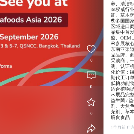
养、清洁
📖权威行
证、草本
🌏多国国
区域进口商
品集中首发
监、OEM
🎯参展核
东南亚渠
品品牌、
0
采购商，
测、认证
化价值：组
期代工订
低糖功能
0
适合植物
🥗展品完
益生菌 /
剂、天然色
充剂、草
0
膳食食品
1个月前 广