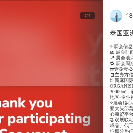
18
1/ 4
泰国亚洲
✨展会信息
📅 展会时间
📍 展会
🔁 展会
☎️壹捌壹-
🧾主办方信
圳新麻国际展览
ORGANIS
30000㎡
地区▫️专业
⭐展会核心
亚太头部营
心商贸平
🤝双展联动
成品、代
🌱细分热