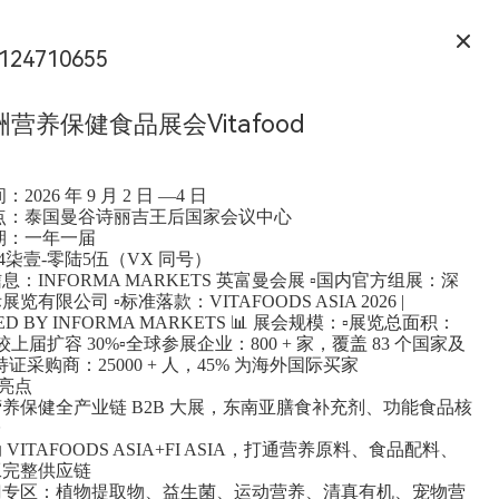
124710655
营养保健食品展会Vitafood
：2026 年 9 月 2 日 —4 日
地点：泰国曼谷诗丽吉王后国家会议中心
周期：一年一届
24柒壹-零陆5伍（VX 同号）
息：INFORMA MARKETS 英富曼会展 ▫️国内官方组展：深
有限公司 ▫️标准落款：VITAFOODS ASIA 2026 |
ED BY INFORMA MARKETS 📊 展会规模：▫️展览总面积：
，较上届扩容 30%▫️全球参展企业：800 + 家，覆盖 83 个国家及
持证采购商：25000 + 人，45% 为海外国际买家
亮点
养保健全产业链 B2B 大展，东南亚膳食补充剂、功能食品核
台
 VITAFOODS ASIA+FI ASIA，打通营养原料、食品配料、
工完整供应链
门专区：植物提取物、益生菌、运动营养、清真有机、宠物营