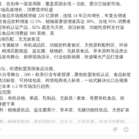
道，告别单一渠道局限，覆盖英国全境 + 北欧、爱尔兰辐射市场。
机市场高速增长，消费需求旺盛
食品市场规模突破 220 亿英镑，连续 14 年正向增长，年复合增速
性食品饮料增速 12.5%，植物基赛道增速高达 38%。当地 95% 消费者
盟有机认证产品，82% 愿意为天然、清洁标签、功能性原料支付溢
食品年消费超 380 英镑。英
精准匹配，无无效客流
大专属板块：有机成品区、功能饮料素食区、天然原料配料区、环保
，精准匹配植提、益生菌、植物奶、无麸质食品、草本原料等品类企
品发布舞台、厨师现场演示、行业创新画廊，快速曝光产品打造爆
业论坛，吃透欧盟英国食品法规。
 大分享舞台，200 + 欧美行业专家授课，聚焦欧盟有机认证、食品标签
清洁标签、可持续包装、跨境电商准入标准，一站式解决出口合规痛
未来 1-2 年市场流行趋势。
品范围
食品：有机谷物、果蔬、乳制品、无麸质 / 素食、母婴有机食品、烘
蜂蜜干果
机饮料：植物基饮品、益生菌果汁、草本茶、无糖功能性饮品、天然矿泉
能原料：植物提取物、有机甜味剂、益生元、天然色素、草本活性配料、
@
😊
链：可降解环保包装、食品加工设备、OEM/ODM 代工、有机检测认证