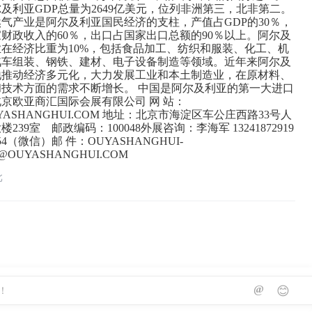
阿尔及利亚GDP总量为2649亿美元，位列非洲第三，北非第二。
气产业是阿尔及利亚国民经济的支柱，产值占GDP的30％，
财政收入的60％，出口占国家出口总额的90％以上。阿尔及
在经济比重为10%，包括食品加工、纺织和服装、化工、机
汽车组装、钢铁、建材、电子设备制造等领域。近年来阿尔及
地推动经济多元化，大力发展工业和本土制造业，在原材料、
和技术方面的需求不断增长。 中国是阿尔及利亚的第一大进口
京欧亚商汇国际会展有限公司 网 站：
YASHANGHUI.COM 地址：北京市海淀区车公庄西路33号人
239室 邮政编码：100048外展咨询：李海军 13241872919
0354（微信）邮 件：OUYASHANGHUI-
N@OUYASHANGHUI.COM
北
@
😊