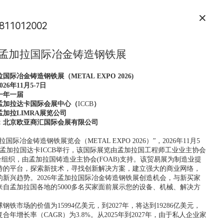
811012002
6年孟加拉国际冶金铸造钢铁展
拉国际冶金铸造钢铁展
（METAL
E
XPO
202
6
)
02
6
年
11
月
5-7日
一年一届
孟加拉达卡国际会展中心（
ICCB
）
孟加拉
LIMRA
展览公司
：北京欧亚商汇国际会展有限公司
】
加拉国际冶金铸造钢铁展览会（METAL EXPO 2026）”，2026年11月5
在孟加拉国达卡ICCB举行，该国际展览由孟加拉国工程师工业业主协会
)联合组织，由孟加拉国铸造业主协会(FOAB)支持。该贸易展为制造业提
特的平台，探索新技术，寻找创新解决方案，建立强大的商业网络，
的新兴趋势。2026年孟加拉国际冶金铸造钢铁展创造机会，与新买家
来自孟加拉国各地的5000多名买家面前展示您的设备、机械、解决方
球钢铁市场的价值为15994亿美元，到2027年，将达到19286亿美元，
合年增长率（CAGR）为3.8%。从2025年到2027年，由于私人企业家