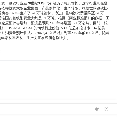
投资，钢铁行业在20世纪90年代初经历了急剧增长。这个行业现在蓬
要依靠投资大型企业集团，产品多样化，生产转型。根据世界钢铁协
协会2022年生产了520万吨钢材，净进口量钢铁消费量降至220万
着该国的钢铁消费量大约是740万吨。根据《商业标准报》的数据，工
速度预计会增加，预测显示到2025年将增至1300万公吨。目前，根
》，BANGLADESH的钢铁行业价值55000亿孟加拉塔卡（62亿美
铁消费量预计将从2022年的45公斤增加到至2030年的100公斤。随着
%的年增长率增长，生产力正在经历急剧上升。
北
@
😊