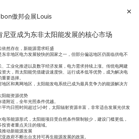
obon傲邦会展Louis
肯尼亚成为东非太阳能发展的核心市场
口依然存在，新能源需求旺盛
是东非地区电力发展较快的国家之一，但部分偏远地区仍面临供电不
长、工业化推进以及数字经济发展，电力需求持续上涨。传统电网建
投资大，而太阳能凭借建设速度快、运行成本低等优势，成为解决电
的重要选择。
村地区和离网地区，太阳能发电系统已成为最具竞争力的能源解决方
太阳能资源优势
赤道附近，全年光照条件优越。
年平均日照时间超过5小时，太阳辐射资源丰富，非常适合发展光伏发
水电等能源形式，太阳能项目受自然条件限制较少，建设门槛更低，
多投资者重点关注的领域。
续推动新能源发展
尼亚政府不断出台支持可再生能源发展的政策。