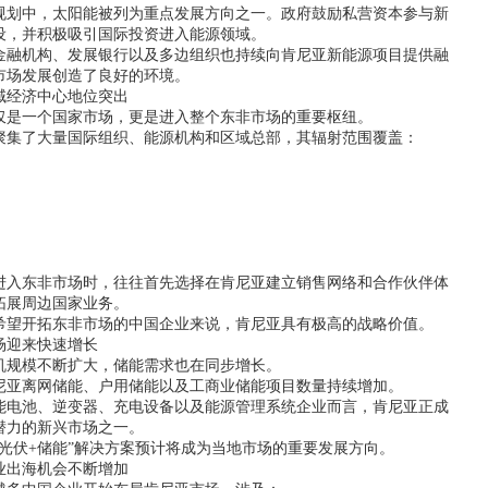
规划中，太阳能被列为重点发展方向之一。政府鼓励私营资本参与新
设，并积极吸引国际投资进入能源领域。
金融机构、发展银行以及多边组织也持续向肯尼亚新能源项目提供融
市场发展创造了良好的环境。
域经济中心地位突出
仅是一个国家市场，更是进入整个东非市场的重要枢纽。
聚集了大量国际组织、能源机构和区域总部，其辐射范围覆盖：
进入东非市场时，往往首先选择在肯尼亚建立销售网络和合作伙伴体
拓展周边国家业务。
希望开拓东非市场的中国企业来说，肯尼亚具有极高的战略价值。
场迎来快速增长
机规模不断扩大，储能需求也在同步增长。
尼亚离网储能、户用储能以及工商业储能项目数量持续增加。
能电池、逆变器、充电设备以及能源管理系统企业而言，肯尼亚正成
潜力的新兴市场之一。
“光伏+储能”解决方案预计将成为当地市场的重要发展方向。
业出海机会不断增加