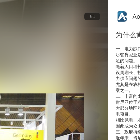
A
1/ 1
为什么
一、电力缺
尽管肯尼亚
足的问题。
随着人口增
设周期长、
力供应问题
尤其是在农
案之一。
二、丰富的
肯尼亚位于
大部分地区
电项目。
相比风电、
因此成为众
三、政府持
近年来，肯