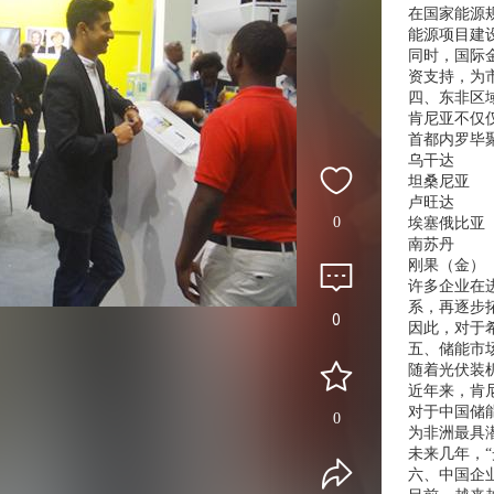
在国家能源
能源项目建
同时，国际
资支持，为
四、东非区
肯尼亚不仅
首都内罗毕
乌干达
坦桑尼亚
卢旺达
0
埃塞俄比亚
南苏丹
刚果（金）
许多企业在
系，再逐步
0
因此，对于
五、储能市
随着光伏装
近年来，肯
对于中国储
0
为非洲最具
未来几年，
六、中国企