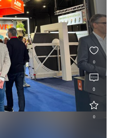
0
0
0