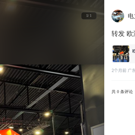
电
1/ 1
转发 
2个月前 广
共
条评论
0