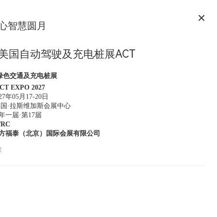
心智慧圆月
年美国自动驾驶及充电桩展ACT
绿色交通及充电桩展
CT
E
XPO
202
7
027年05月17-20日
国·拉斯维加斯会展中心
年一届·第17届
TRC
东方福泰（北京）国际会展有限公司
京