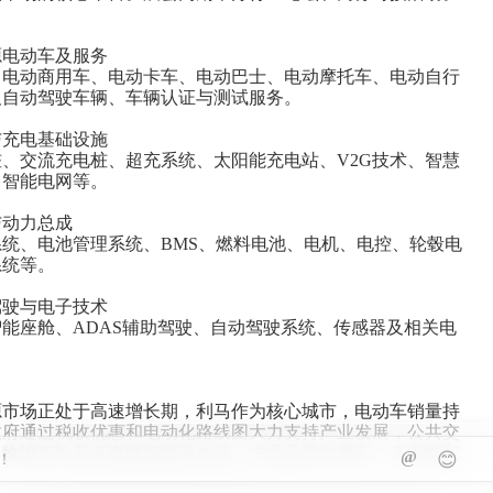
源电动车及服务
、电动商用车、电动卡车、电动巴士、电动摩托车、电动自行
及自动驾驶车辆、车辆认证与测试服务。
与充电基础设施
、交流充电桩、超充系统、太阳能充电站、V2G技术、智慧
、智能电网等。
与动力总成
统、电池管理系统、BMS、燃料电池、电机、电控、轮毂电
系统等。
驾驶与电子技术
能座舱、ADAS辅助驾驶、自动驾驶系统、传感器及相关电
源市场正处于高速增长期，利马作为核心城市，电动车销量持
政府通过税收优惠和电动化路线图大力支持产业发展，公共交
、物流车队及充电网络建设加速。中国品牌在整车、充电桩和
@
😊
凭借高性价比优势，已成为市场重要力量，是中国企业布局南