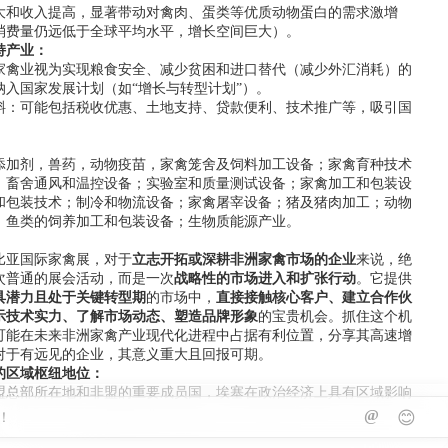
大和收入提高，显著带动对禽肉、蛋类等优质动物蛋白的需求激增
消费量仍远低于全球平均水平，增长空间巨大）。
持产业：
家禽业视为实现粮食安全、减少贫困和进口替代（减少外汇消耗）的
纳入国家发展计划（如“增长与转型计划”）。
斜：可能包括税收优惠、土地支持、贷款便利、技术推广等，吸引国
】
添加剂，兽药，动物疫苗，家禽笼舍及饲料加工设备；家禽育种技术
；畜舍通风和温控设备；实验室和质量测试设备；家禽加工和包装设
和包装技术；制冷和物流设备；家禽屠宰设备；猪及猪肉加工；动物
；鱼类的饲养加工和包装设备；生物质能源产业。
】
比亚国际家禽展，对于
立志开拓或深耕非洲家禽市场的企业
来说，绝
次普通的展会活动，而是一次
战略性的市场进入和扩张行动
。它提供
具潜力且处于关键转型期
的市场中，
直接接触核心客户、建立合作伙
示技术实力、了解市场动态、塑造品牌形象
的宝贵机会。抓住这个机
可能在未来非洲家禽产业现代化进程中占据有利位置，分享其高速增
对于有远见的企业，其意义重大且回报可期。
的区域枢纽地位：
盟总部所在地和非盟的重要成员国，埃塞在政治经济上具有区域影响
@
😊
的基础设施（相比部分邻国）使其成为向东非共同体（EAC）市场