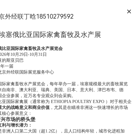
京外经联丁晗18510279592
6年埃塞俄比亚国际家禽畜牧及水产展
塞俄比亚国际家禽畜牧及水产展览会
026年10月29日-10月31日
亚的斯亚贝巴
一年一届
北京外经联国际展览服务中心
】
国际家禽畜牧水产展览会，每年举办一届，埃塞规模最大的畜牧展览
来自南非、澳大利亚、瑞典、美国、日本、意大利、津巴布韦、德
国企业参展，近万名专业观众到会采购。
国际家禽展（通常称为 ETHIOPIA POULTRY EXPO ）对于相关企
重大的战略意义和商业价值
，尤其是在瞄准非洲这一快速增长的市场
其核心参展意义：
新兴市场的桥头堡
红利与增长潜力：
是非洲人口第二大国（超1.2亿），且人口结构年轻，城市化进程加