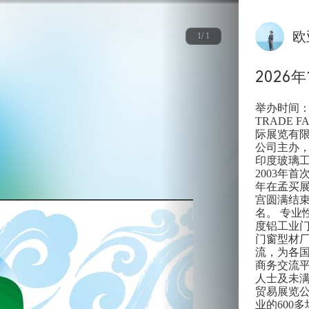
欧
1/ 1
2026
举办时间：2
TRADE F
际展览有限
公司主办
印度玻璃
2003年
年在孟买展
宫圆满结束
名。 专
度铝工业
门窗型材
流，为各
商务交流平
人士及未满
贸易展览公
业的600