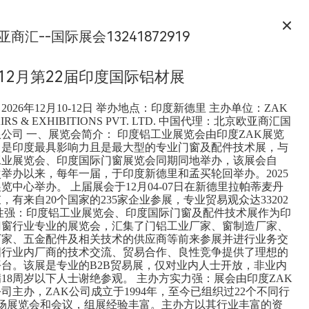
亚商汇--国际展会13241872919
年12月第22届印度国际铝材展
026年12月10-12日 举办地点：印度新德里 主办单位：ZAK
AIRS & EXHIBITIONS PVT. LTD. 中国代理：北京欧亚商汇国
公司 一、展览会简介： 印度铝工业展览会由印度ZAK展览
，是印度最具影响力且是最大型的专业门窗及配件技术展，与
工业展览会、印度国际门窗展览会同期同地举办，该展会自
首次举办以来，每年一届，于印度新德里和孟买轮回举办。2025
览中心举办。 上届展会于12月04-07日在新德里拉帕蒂麦丹
，有来自20个国家的235家企业参展，专业贸易观众达33202
业性强：印度铝工业展览会、印度国际门窗及配件技术展作为印
门窗行业专业的展览会，汇集了门铝工业厂家、窗制造厂家、
厂家、五金配件及相关技术的供应商等前来参展并进行业务交
国行业内厂商的技术交流、贸易合作、良性竞争提供了理想的
台。该展是专业的B2B贸易展，仅对业内人士开放，非业内
18周岁以下人士谢绝参观。 主办方实力强：展会由印度ZAK
司主办，ZAK公司成立于1994年，至今已组织过22个不同行
多场展览会和会议，组展经验丰富。主办方以其行业丰富的资