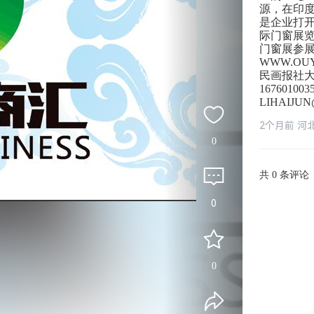
源，在印
是企业打开
际门窗展览
门窗展参展
WWW.OU
民画报社大楼
1676010
LIHAIJU
2个月前 河
0
共
条评论
0
0
0