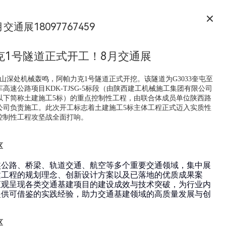
月交通展18097767459
克1号隧道正式开工！8月交通展
天山深处机械轰鸣，阿帕力克1号隧道正式开挖。该隧道为G3033奎屯至
高速公路项目KDK-TJSG-5标段（由陕西建工机械施工集团有限公司
以下简称土建施工5标）的重点控制性工程，由联合体成员单位陕西路
公司负责施工。此次开工标志着土建施工5标主体工程正式迈入实质性
控制性工程攻坚战全面打响。
区
焦公路、桥梁、轨道交通、航空等多个重要交通领域，集中展
建工程的规划理念、创新设计方案以及已落地的优质成果案
直观呈现各类交通基建项目的建设成效与技术突破，为行业内
提供可借鉴的实践经验，助力交通基建领域的高质量发展与创
区