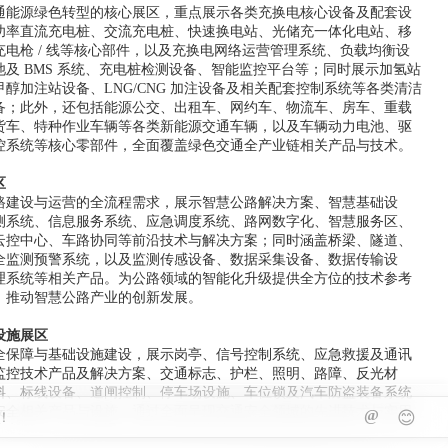
通能源绿色转型的核心展区，重点展示各类充换电核心设备及配套设
功率直流充电桩、交流充电桩、快速换电站、光储充一体化电站、移
充电枪 / 线等核心部件，以及充换电网络运营管理系统、负载均衡设
池及 BMS 系统、充电桩检测设备、智能监控平台等；同时展示加氢站
甲醇加注站设备
、LNG/CNG 加注设备及相关配套控制系统等各类清洁
备；此外，还包括能源公交、出租车、网约车、物流车、房车、重载
货车、特种作业车辆等各类新能源交通车辆，以及车辆动力电池、驱
控系统等核心零部件，全面覆盖绿色交通全产业链相关产品与技术。
区
路建设与运营的全流程需求，展示智慧公路解决方案、智慧基础设
测系统、信息服务系统、应急调度系统、路网数字化、智慧服务区、
云控中心
、车路协同等前沿技术与解决方案；同时涵盖桥梁、隧道、
全监测预警系统，以及监测传感设备、数据采集设备、数据传输设
理系统等相关产品。为公路领域的智能化升级提供全方位的技术参考
，推动智慧公路产业的创新发展。
设施展区
全保障与基础设施建设，展示岗亭、信号控制系统、应急救援及通讯
监控技术产品及解决方案、交通标志、护栏、照明、路障、反光材
料、标线设备、道闸控制、停车场设施、车位锁及汽车防盗装备系统
安全相关产品与设施。通过全面呈现交通安全领域的先进技术与实用
@
😊
建安全、有序的交通环境提供有力支撑。