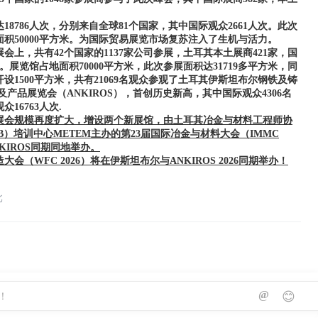
18786人次，分别来自全球81个国家，其中国际观众2661人次。此次
面积50000平方米。为国际贸易展览市场复苏注入了生机与活力。
的展会上，共有42个国家的1137家公司参展，土耳其本土展商421家，国
家。展览馆占地面积70000平方米，此次参展面积达31719多平方米，同
设1500平方米，共有21069名观众参观了土耳其伊斯坦布尔钢铁及铸
及产品展览会（ANKIROS），首创历史新高，其中国际观众4306名
16763人次.
，该展会规模再度扩大，增设两个新展馆，由土耳其冶金与材料工程师协
B）培训中心METEM主办的第23届国际冶金与材料大会（IMMC
NKIROS同期同地举办。
大会（WFC 2026
）将在伊斯坦布尔与
ANKIROS 2026
同期举办！
北
@
😊