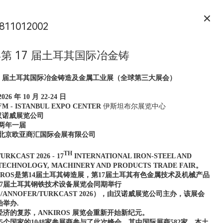
811012002
 年第 17 届土耳其国际冶金铸
届土耳其国际冶金铸造及金属工业展（全球第三大展会）
2026
年
10
月
22-24
日
FM
-
ISTANBUL
EXPO
CENTER
伊斯坦布尔展览中心
汉诺威展览公司
两年一届
北京欧亚商汇国际会展有限公司
TH
TURKCAST 202
6
-
1
7
INTERNATIONAL IRON-STEEL AND
TECHNOLOGY, MACHINERY AND PRODUCTS TRADE FAIR。
NKIROS是第14届土耳其铸造展，第17届土耳其有色金属技术及机械产品
17届土耳其钢铁技术设备展览会同期举行
S/ANNOFER/TURKCAST 2026），由汉诺威展览公司主办，该展会
始举办.
济的复苏，ANKIROS 展览会重新开始新纪元。
自45个国家的1048家参展商参与了此次峰会，其中国际展商582家，本土