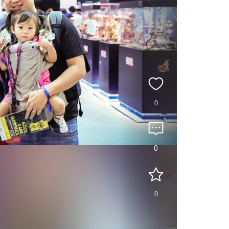
0
0
0