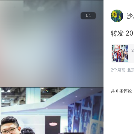
沙
1/ 1
转发 2
2个月前 北
共
条评论
0