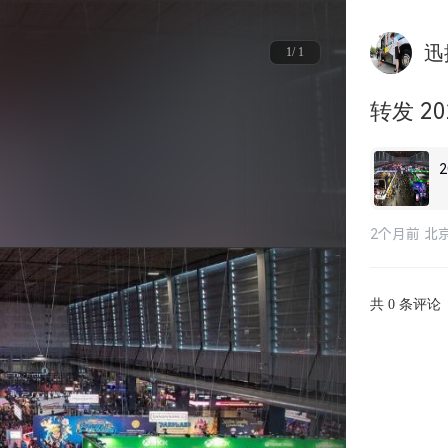
迅
1/ 1
转发 2
2个月前 北
共
条评论
0