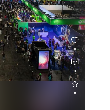
0
0
0