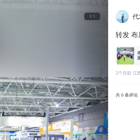
代
1/ 1
转发 
区全面
2个月前 江
共
条评论
0