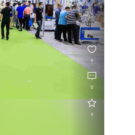
0
0
0