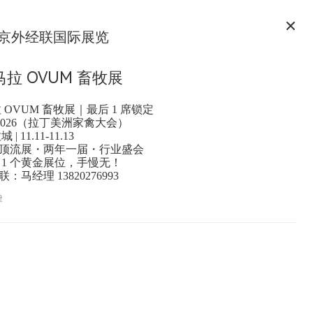
京外经联国际展览
马拉 OVUM 畜牧展
 OVUM 畜牧展｜最后 1 席锁定
 2026（拉丁美洲家禽大会）
| 11.11-11.13
顶流展・两年一届・行业盛会
1 个黄金展位，手慢无！
马经理 13820276993
津