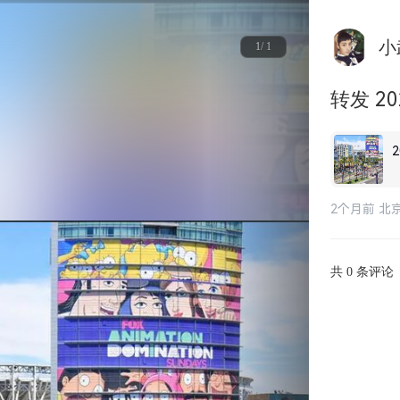
小
1/ 1
转发 2
2个月前 北
共
条评论
0