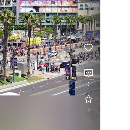
0
0
0