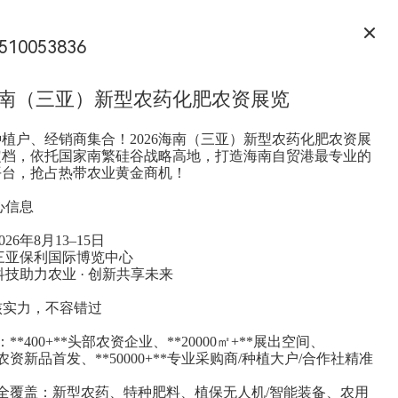
510053836
6海南（三亚）新型农药化肥农资展览
植户、经销商集合！2026海南（三亚）新型农药化肥农资展
定档，依托国家南繁硅谷战略高地，打造海南自贸港最专业的
平台，抢占热带农业黄金商机！
心信息
26年8月13–15日
：三亚保利国际博览中心
科技助力农业 · 创新共享未来
核实力，不容错过
：**400+**头部农资企业、**20000㎡+**展出空间、
+**农资新品首发、**50000+**专业采购商/种植大户/合作社精准
区全覆盖：新型农药、特种肥料、植保无人机/智能装备、农用