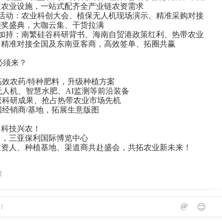
慧农业设施，一站式配齐全产业链农资需求
磅活动：农业科创大会、植保无人机现场演示、精准采购对接
颁奖盛典，大咖云集、干货拉满
势加持：南繁硅谷科研背书、海南自贸港政策红利、热带农业
，精准对接全国及东南亚客商，高效签单、拓圈共赢
么必须来？
高效农药/特种肥料，升级种植方案
无人机、智慧水肥、AI监测等前沿装备
繁科研成果、抢占热带农业市场先机
国经销商/基地，拓展生意版图
，科技兴农！
15日，三亚保利国际博览中心
农资人、种植基地、渠道商共赴盛会，共拓农业新未来！
南
@
😊