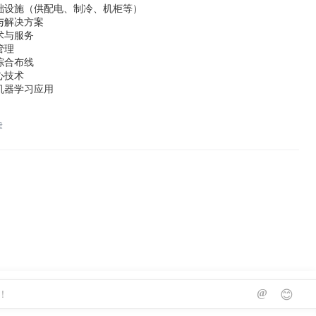
础设施（供配电、制冷、机柜等）
与解决方案
术与服务
管理
综合布线
心技术
机器学习应用
津
@
😊