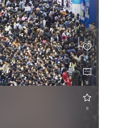
0
0
0