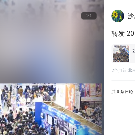
沙
1/ 1
转发 2
2个月前 北
共
条评论
0