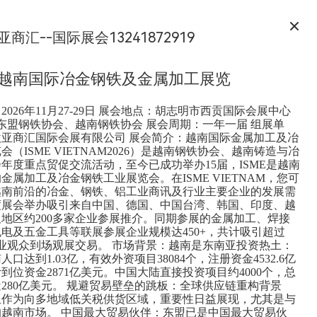
亚商汇--国际展会13241872919
6年越南国际冶金钢铁及金属加工展览
2026年11月27-29日 展会地点：胡志明市西贡国际会展中心
：东盟钢铁协会、越南钢铁协会 展会周期：一年一届 组展单
欧亚商汇国际会展有限公司 展会简介：越南国际金属加工及冶
会（ISME VIETNAM2026）是越南钢铁协会、越南铸造与冶
年度重点贸促交流活动，至今已成功举办15届，ISME是越南
金属加工及冶金钢铁工业展览会。在ISME VIETNAM，您可
越南前沿的冶金、钢铁、铝工业商讯及行业主要企业的发展需
度展会举办吸引来自中国、德国、中国台湾、韩国、印度、越
地区约200多家企业参展推介。同期参展的金属加工、焊接
电及五金工具等联展参展企业规模达450+，共计吸引超过
名专业观众到场观展交易。 市场背景：越南是东南亚投资热土：
南人口达到1.03亿，有效外资项目38084个，注册资金4532.6亿
到位资金2871亿美元。中国大陆直接投资项目约4000个，总
280亿美元。 规避贸易壁垒的跳板：全球供应链重构背景
亚作为向多地域低关税供货区域，重要性日益展现，尤其是与
的越南市场。 中国最大贸易伙伴：东盟已是中国最大贸易伙