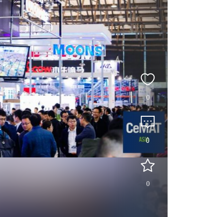
0
0
0