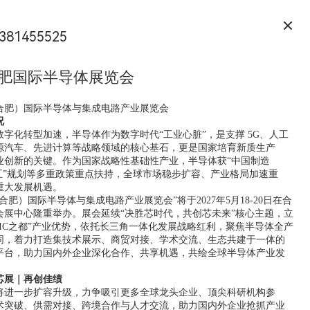
381455525
合肥国际半导体展览会
（合肥）国际半导体与集成电路产业展览会
况
数字化转型加速，半导体作为数字时代“工业心脏”，是支撑 5G、人工
源汽车、先进计算等战略领域的核心基石，更是国家培育新质生产
业创新的关键。作为国家战略性基础性产业，半导体获“中国制造
十四五”规划等多重政策重点扶持，全球市场稳步扩容、产业格局加速重
重大发展机遇。
国（合肥）国际半导体与集成电路产业展览会”将于2027年5月18-20日在合
会展中心隆重举办。展会延续“决胜芯时代，共创芯未来”核心主题，立
国IC之都”产业优势，依托长三角一体化发展战略红利，聚焦半导体全产
同，着力打造集技术展示、商贸对接、学术交流、生态共建于一体的
平台，助力国内外企业深化合作、共享机遇，共绘全球半导体产业发
皖芯展｜再创佳绩
展会将进一步扩容升级，力争吸引更多全球龙头企业、顶尖科研机构参
术突破、供需对接、跨境合作与人才交流，助力国内外企业抢抓产业