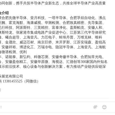
协同创新，携手共筑半导体产业新生态，共推全球半导体产业高质量
会介绍
聚合肥先微半导体、壹月科技、一塔半导体、合肥孚烜自动化、沸点
巨阙、霍克海默、海康威视、华测检测、合肥致真精密、先导集团、
见行科技、阿派斯特、三英精控、富泰净化、盖斯帕克、安徽人和、
林斯特龙、张家港市集成电路产业促进中心、江苏第三代半导体研究
迪、曦合超导、上海壹凡、力芯电子、蚌埠丹普、万维克林、唯科
算、金晟欣、威迈芯材、南京巨侨、米开罗那、江苏安瑞森、盈锐高
、安徽祥裕、博进化工、万瑞冷电、隐冠半导体、上海壹凡、上海航
海微谱检测、优利
丰、诺能泰、新弘钧、科微芯测、安徽奇徽半导体、合肥知常光电、
备、安徽盈创精工、安徽华原微、海视达、汇德创等300家国内外知名
展示前沿技术、核心设备与创新解决方案，有力推动产业链供应链深
际展览有限公司
13381455525（同微信）
南
@
😊