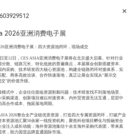
603929512
sia 2026亚洲消费电子展
IA 2026亚洲消费电子展：四大资源池闭环，现场成交
月10日至12日，CES ASIA亚洲消费电子展将在北京盛大启幕。针对行业
源分散、链路冗长、转化低效的普遍痛点，本届展会创新搭建资本、
国内采购、技术研发四大核心资源池，构建全链路闭环对接体系，实
匹配、商务高效洽谈、合作快速落地，真正让展会实现从“展示交
成交”的价值升级。
接模式中，企业往往面临资源割裂问题：技术研发找不到落地场景、
少采购渠道、创新项目难以对接资本、内外贸资源无法互通，层层中
抬高合作成本、拖延落地周期。
 ASIA 2026整合全产业链优质资源，打造四大专属资源闭环，打破产业
资本资源池汇聚50余家一线投资机构，聚焦科创项目孵化与投融资合
企业注入成长动能；海外资源池集结十余支海外采购代表团，带来真
需求，助力国货品牌直通国际市场。