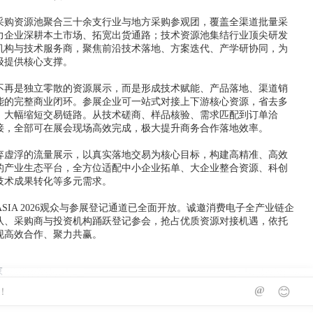
采购资源池聚合三十余支行业与地方采购参观团，覆盖全渠道批量采
力企业深耕本土市场、拓宽出货通路；技术资源池集结行业顶尖研发
机构与技术服务商，聚焦前沿技术落地、方案迭代、产学研协同，为
级提供核心支撑。
不再是独立零散的资源展示，而是形成技术赋能、产品落地、渠道销
能的完整商业闭环。参展企业可一站式对接上下游核心资源，省去多
，大幅缩短交易链路。从技术磋商、样品核验、需求匹配到订单洽
接，全部可在展会现场高效完成，极大提升商务合作落地效率。
弃虚浮的流量展示，以真实落地交易为核心目标，构建高精准、高效
的产业生态平台，全方位适配中小企业拓单、大企业整合资源、科创
技术成果转化等多元需求。
 ASIA 2026观众与参展登记通道已全面开放。诚邀消费电子全产业链企
队、采购商与投资机构踊跃登记参会，抢占优质资源对接机遇，依托
现高效合作、聚力共赢。
京
@
😊