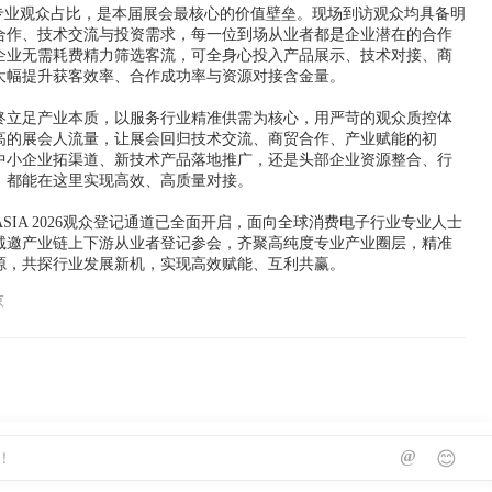
高专业观众占比，是本届展会最核心的价值壁垒。现场到访观众均具备明
合作、技术交流与投资需求，每一位到场从业者都是企业潜在的合作
企业无需耗费精力筛选客流，可全身心投入产品展示、技术对接、商
大幅提升获客效率、合作成功率与资源对接含金量。
终立足产业本质，以服务行业精准供需为核心，用严苛的观众质控体
高的展会人流量，让展会回归技术交流、商贸合作、产业赋能的初
中小企业拓渠道、新技术产品落地推广，还是头部企业资源整合、行
，都能在这里实现高效、高质量对接。
 ASIA 2026观众登记通道已全面开启，面向全球消费电子行业专业人士
诚邀产业链上下游从业者登记参会，齐聚高纯度专业产业圈层，精准
源，共探行业发展新机，实现高效赋能、互利共赢。
京
@
😊