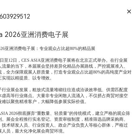
603929512
sia 2026亚洲消费电子展
A 2026亚洲消费电子展：专业观众占比超80%的精品展
月10日至12日，CES ASIA亚洲消费电子展将在北京正式举办。在行业展
人流量的当下，本届展会坚持差异化精品办展路线，严控观展准入、
流，全力保障观展人群质量，打造专业观众占比超80%的高纯度产业对
正实现以精提质、以专增效。
子行业展会发展，粗放式流量堆砌往往造成洽谈效率低、供需匹配度
本虚高等行业痛点。大量非专业闲散人流涌入，不仅挤占商贸对接空
业难以聚焦精准客户，大幅降低参展实际价值。
 ASIA 2026彻底摒弃“重数量、轻质量”的传统模式，建立严格的观众筛
制。展会全程推行实名登记、资质审核制度，精准筛选品牌采购商、
、技术研发人员、行业投资人、政企产业负责人等核心群体，严格过
展人员，最大化净化展会商贸环境。