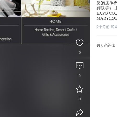
级酒店住
领队等） 
EXPO CO.,
MARY:150
2个月前 湖
共
条评论
0
0
0
0