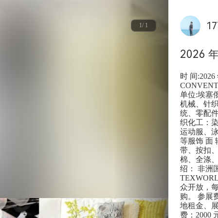
17
1/ 1
2026
时 间:2026
CONVENT
单位:埃塞
机械、针
统、零配件
织化工：染
运动服、
等服饰 面
带、按扣、
棉、全涤、
绍： 非洲
TEXWO
众开放，
购。 参展费
地租金、展
费：200