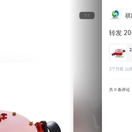
祺
1/ 1
转发 2
2个月前 山
共
条评论
0