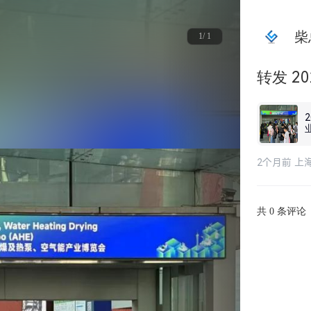
柴总
1/ 1
转发 
产业博
2个月前 上
共
条评论
0