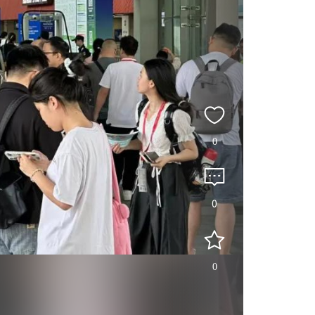
0
0
0