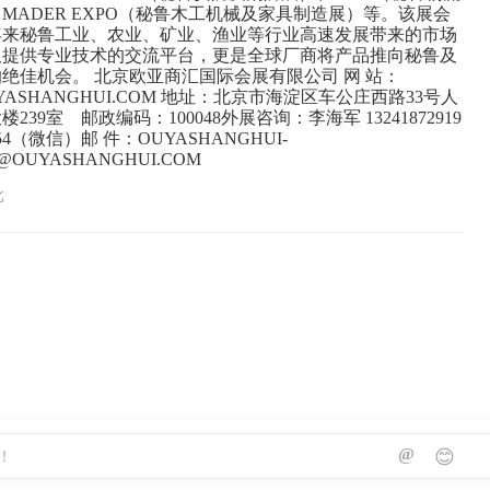
MADER EXPO（秘鲁木工机械及家具制造展）等。该展会
年来秘鲁工业、农业、矿业、渔业等行业高速发展带来的市场
仅提供专业技术的交流平台，更是全球厂商将产品推向秘鲁及
绝佳机会。 北京欧亚商汇国际会展有限公司 网 站：
YASHANGHUI.COM 地址：北京市海淀区车公庄西路33号人
239室 邮政编码：100048外展咨询：李海军 13241872919
0354（微信）邮 件：OUYASHANGHUI-
N@OUYASHANGHUI.COM
北
@
😊