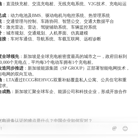
施
：直流快充桩、交流充电桩、无线充电系统、V2G技术、充电站运
总成
：动力电池及BMS、驱动电机与电控系统、热管理系统
统
：交通管理与控制、车路协同、智慧公交、交通大数据平台
术
：激光雷达、雷达、驾驶辅助系统、车辆监控系统
计
：城市规划、交通规划、人机界面、仿真建模
连接
：车对车通信、导航系统、车载互联网、远程诊断
度全球领先
：新加坡是全球充电桩密度最高的城市之一，政府目标到
成60,000个充电点，平均每3个电动车拥有1个充电桩。
改造同步推进
：新加坡能源集团（SP GROUP）正部署智能电网技术，
与电网的双向互动。
确
：LTA通过ECCG和EHVCG双重补贴覆盖私人公寓、公共住宅和重
需求。
台成熟
：新加坡汇聚全球车企、能源公司和科技企业，形成开放合作
。
充电设备认证的难点是什么？中国企业如何应对？
点是TR25标准对通信协议和计量精度的严格要求。
LTA认证周期通常
@
😊
月，涉及EMC测试、功能验证和现场兼容性测试。建议中国企业提前与本